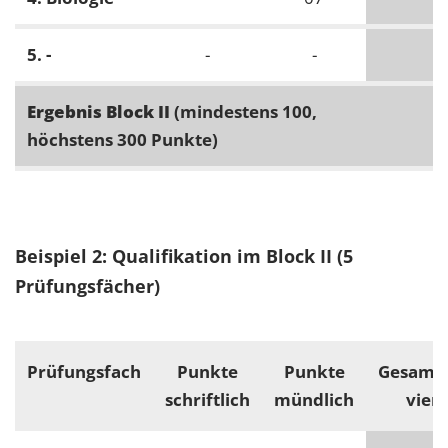
5. -
-
-
-
Ergebnis Block II
(mindestens 100,
höchstens 300 Punkte)
Beispiel 2: Qualifikation im Block II (5
Prüfungsfächer)
Prüfungsfach
Punkte
Punkte
Gesamt
schriftlich
mündlich
vier